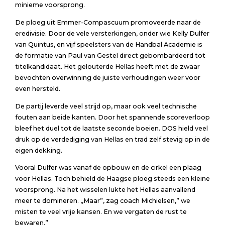
minieme voorsprong.
De ploeg uit Emmer-Compascuum promoveerde naar de
eredivisie. Door de vele versterkingen, onder wie Kelly Dulfer
van Quintus, en vijf speelsters van de Handbal Academie is
de formatie van Paul van Gestel direct gebombardeerd tot
titelkandidaat. Het gelouterde Hellas heeft met de zwaar
bevochten overwinning de juiste verhoudingen weer voor
even hersteld.
De partij leverde veel strijd op, maar ook veel technische
fouten aan beide kanten. Door het spannende scoreverloop
bleef het duel tot de laatste seconde boeien. DOS hield veel
druk op de verdediging van Hellas en trad zelf stevig op in de
eigen dekking.
Vooral Dulfer was vanaf de opbouw en de cirkel een plaag
voor Hellas. Toch behield de Haagse ploeg steeds een kleine
voorsprong. Na het wisselen lukte het Hellas aanvallend
meer te domineren. ,,Maar”, zag coach Michielsen,” we
misten te veel vrije kansen. En we vergaten de rust te
bewaren.”