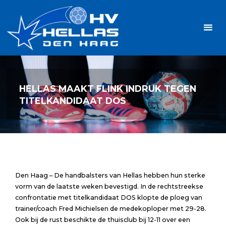
Ga
Handbalvereniging
naar
Hellas
de
TOPSPORT
| PLEZIER |
inhoud
SAMEN |
AMBITIE
HELLAS MAAKT FLINK INDRUK TEGEN
TITELKANDIDAAT DOS
Den Haag – De handbalsters van Hellas hebben hun sterke
vorm van de laatste weken bevestigd. In de rechtstreekse
confrontatie met titelkandidaat DOS klopte de ploeg van
trainer/coach Fred Michielsen de medekoploper met 29-28.
Ook bij de rust beschikte de thuisclub bij 12-11 over een