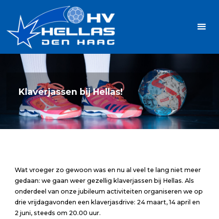
Ga
Handbalvereniging
naar
Hellas
de
TOPSPORT
| PLEZIER |
inhoud
SAMEN |
AMBITIE
Klaverjassen bij Hellas!
Wat vroeger zo gewoon was en nu al veel te lang niet meer
gedaan: we gaan weer gezellig klaverjassen bij Hellas. Als
onderdeel van onze jubileum activiteiten organiseren we op
drie vrijdagavonden een klaverjasdrive: 24 maart, 14 april en
2 juni, steeds om 20.00 uur.