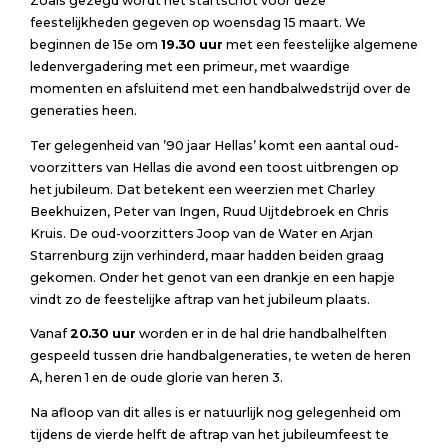
Zoals gezegd wordt het startschot voor deze
feestelijkheden gegeven op woensdag 15 maart. We
beginnen de 15e om
19.30 uur
met een feestelijke algemene
ledenvergadering met een primeur, met waardige
momenten en afsluitend met een handbalwedstrijd over de
generaties heen.
Ter gelegenheid van ’90 jaar Hellas’ komt een aantal oud-
voorzitters van Hellas die avond een toost uitbrengen op
het jubileum. Dat betekent een weerzien met Charley
Beekhuizen, Peter van Ingen, Ruud Uijtdebroek en Chris
Kruis. De oud-voorzitters Joop van de Water en Arjan
Starrenburg zijn verhinderd, maar hadden beiden graag
gekomen. Onder het genot van een drankje en een hapje
vindt zo de feestelijke aftrap van het jubileum plaats.
Vanaf
20.30 uur
worden er in de hal drie handbalhelften
gespeeld tussen drie handbalgeneraties, te weten de heren
A, heren 1 en de oude glorie van heren 3.
Na afloop van dit alles is er natuurlijk nog gelegenheid om
tijdens de vierde helft de aftrap van het jubileumfeest te