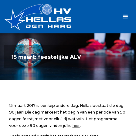
Ga
Handbalvereniging
naar
Hellas
de
TOPSPORT
| PLEZIER |
inhoud
SAMEN |
AMBITIE
15 maart: feestelijke ALV
15 maart 2017 is een bijzondere dag: Hellas bestaat die dag
90 jaar! Die dag markeert het begin van een periode van 90
dagen feest, met voor elk (lid) wat wils. Het programma
voor deze 90 dagen vinden jullie
hier
.