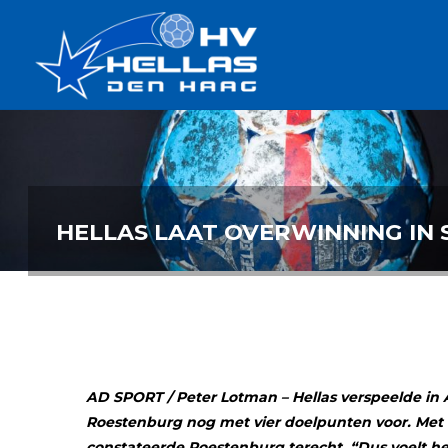
Ga
Handbalverenigin
naar
Hellas
de
TOPSPORT
| PLEZIER |
inhoud
SAMEN |
AMBITIE
HELLAS LAAT OVERWINNING IN 
AD SPORT / Peter Lotman – Hellas verspeelde in 
Roestenburg nog met vier doelpunten voor. Met 
constateerde Roestenburg terecht. “Dus voelt het