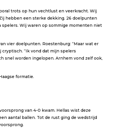
oral trots op hun vechtlust en veerkracht. Wij
Zij hebben een sterke dekking. 26 doelpunten
ima spelers. Wij waren op sommige momenten niet
van vier doelpunten. Roestenburg: “Maar wat er
cryptisch. “Ik vond dat mijn spelers
ch snel worden ingelopen. Arnhem vond zelf ook,
 Haagse formatie.
voorsprong van 4-0 kwam. Hellas wist deze
 aantal ballen. Tot de rust ging de wedstrijd
voorsprong.