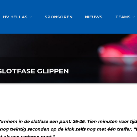
g
HV HELLAS
SPONSOREN
NIEUWS
TEAMS
SLOTFASE GLIPPEN
Arnhem in de slotfase een punt: 26-26. Tien minuten voor ti
nog twintig seconden op de klok zelfs nog met één treffer. 
 als een verloren punt.”