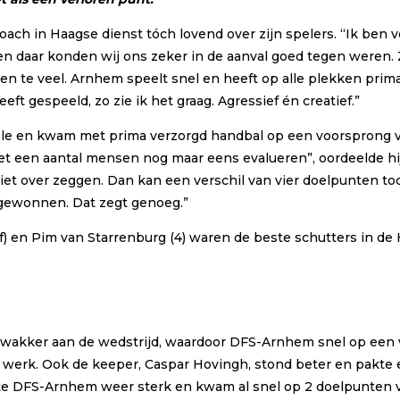
ch in Haagse dienst tóch lovend over zijn spelers. “Ik ben vo
 daar konden wij ons zeker in de aanval goed tegen weren. 
doen te veel. Arnhem speelt snel en heeft op alle plekken pr
t gespeeld, zo zie ik het graag. Agressief én creatief.”
trole en kwam met prima verzorgd handbal op een voorsprong 
et een aantal mensen nog maar eens evalueren”, oordeelde hij 
et over zeggen. Dan kan een verschil van vier doelpunten to
gewonnen. Dat zegt genoeg.”
f) en Pim van Starrenburg (4) waren de beste schutters in de
 wakker aan de wedstrijd, waardoor DFS-Arnhem snel op een 
erk. Ook de keeper, Caspar Hovingh, stond beter en pakte een
artte DFS-Arnhem weer sterk en kwam al snel op 2 doelpunten 