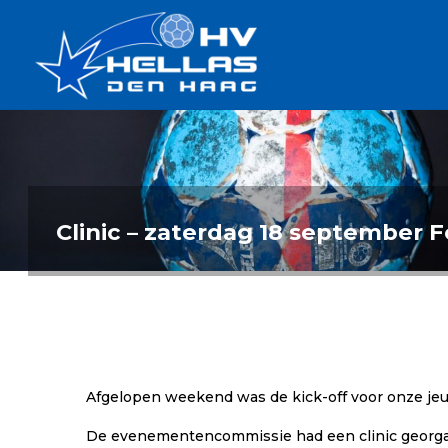
Ga
Handbalverenigin
naar
Hellas
de
TOPSPORT
| PLEZIER |
inhoud
SAMEN |
AMBITIE
Clinic – zaterdag 18 september F
Afgelopen weekend was de kick-off voor onze je
De evenementencommissie had een clinic georgani