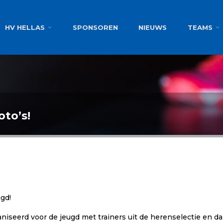
g
HV HELLAS
SPONSOREN
NIEUWS
TEAMS
oto’s!
ugd!
seerd voor de jeugd met trainers uit de herenselectie en da