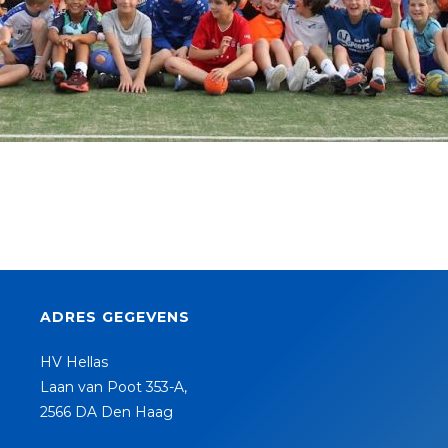
ADRES GEGEVENS
HV Hellas
Laan van Poot 353-A,
2566 DA Den Haag