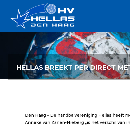
Ga
Handbalverenigin
naar
Hellas
de
TOPSPORT
| PLEZIER |
inhoud
SAMEN |
AMBITIE
HELLAS BREEKT PER DIRECT ME
Den Haag – De handbalvereniging Hellas heeft me
Anneke van Zanen-Nieberg ,,is het verschil van i