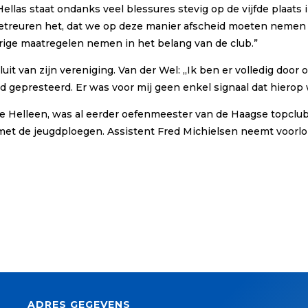
ellas staat ondanks veel blessures stevig op de vijfde plaats i
j betreuren het, dat we op deze manier afscheid moeten nemen
erige maatregelen nemen in het belang van de club.”
uit van zijn vereniging. Van der Wel: ,,Ik ben er volledig door
epresteerd. Er was voor mij geen enkel signaal dat hierop 
chte Helleen, was al eerder oefenmeester van de Haagse topcl
met de jeugdploegen. Assistent Fred Michielsen neemt voorlop
ADRES GEGEVENS