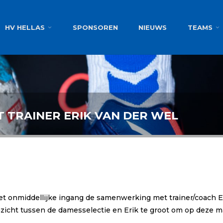
g
HV HELLAS
SPONSOREN
NIEUWS
TEAMS
T TRAINER ERIK VAN DER WEL
t onmiddellijke ingang de samenwerking met trainer/coach Er
nzicht tussen de damesselectie en Erik te groot om op deze m