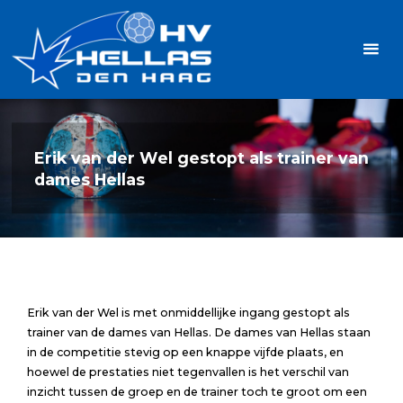
Ga
Handbalvereniging
naar
Hellas
de
TOPSPORT
| PLEZIER |
inhoud
SAMEN |
AMBITIE
Erik van der Wel gestopt als trainer van
dames Hellas
Erik van der Wel is met onmiddellijke ingang gestopt als
trainer van de dames van Hellas. De dames van Hellas staan
in de competitie stevig op een knappe vijfde plaats, en
hoewel de prestaties niet tegenvallen is het verschil van
inzicht tussen de groep en de trainer toch te groot om een