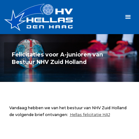
Ga
Handbalvereniging
naar
Hellas
de
TOPSPORT
| PLEZIER |
inhoud
SAMEN |
AMBITIE
Felicitaties voor A-junioren van
Bestuur NHV Zuid Holland
Vandaag hebben we van het bestuur van NHV Zuid Holland
de volgende brief ontvangen:
Hellas felicitatie HAJ