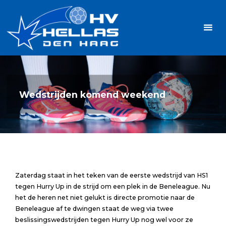
Ga
Handbalvereniging
naar
Hellas
de
TOPSPORT
| PLEZIER |
inhoud
SAMEN |
AMBITIE
Wedstrijden komend weekend
Zaterdag staat in het teken van de eerste wedstrijd van HS1
tegen Hurry Up in de strijd om een plek in de Beneleague. Nu
het de heren net niet gelukt is directe promotie naar de
Beneleague af te dwingen staat de weg via twee
beslissingswedstrijden tegen Hurry Up nog wel voor ze