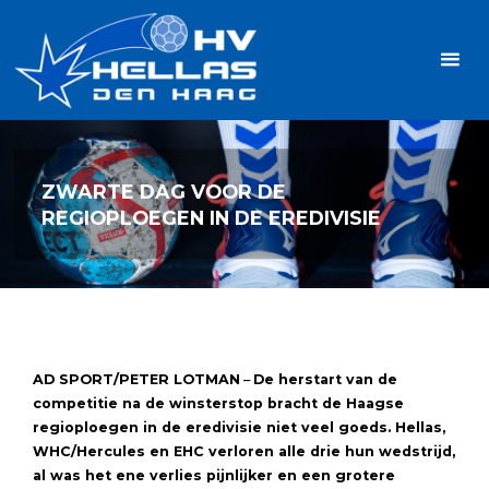
Ga
Handbalvereniging
naar
Hellas
de
TOPSPORT
| PLEZIER |
inhoud
SAMEN |
AMBITIE
ZWARTE DAG VOOR DE
REGIOPLOEGEN IN DE EREDIVISIE
AD SPORT/PETER LOTMAN
–
De herstart van de
competitie na de winsterstop bracht de Haagse
regioploegen in de eredivisie niet veel goeds. Hellas,
WHC/Hercules en EHC verloren alle drie hun wedstrijd,
al was het ene verlies pijnlijker en een grotere