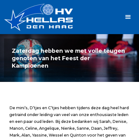
Ga
Handbalvereniging
naar
Hellas
de
TOPSPORT
| PLEZIER |
inhoud
SAMEN |
AMBITIE
Zaterdag hebben we met volle teugen
genoten van het Feest der
Kampioenen
De mini’s, D’tjes en C’tjes hebben tijdens deze dag heel hard
getraind onder leiding van veel van onze enthousiaste leden
en een paar oud leden. Bij deze bedanken wij Sarah, Denise,
Manon, Celine, Angelique, Nienke, Sanne, Daan, Jeffrey,
Mark, Alan, Yassine, Wessel en Quinton voor het geven van