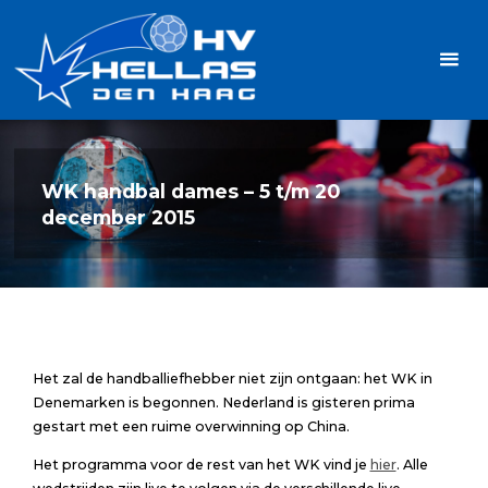
Ga
Handbalvereniging
naar
Hellas
de
TOPSPORT
| PLEZIER |
inhoud
SAMEN |
AMBITIE
WK handbal dames – 5 t/m 20
december 2015
Het zal de handballiefhebber niet zijn ontgaan: het WK in
Denemarken is begonnen. Nederland is gisteren prima
gestart met een ruime overwinning op China.
Het programma voor de rest van het WK vind je
hier
. Alle