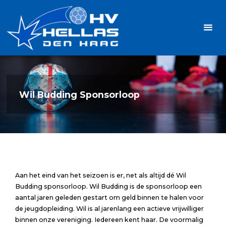
Ga
Handbalvereniging
naar
Hellas
de
TOPSPORT
| PLEZIER |
inhoud
SAMEN |
AMBITIE
Wil Budding Sponsorloop
Aan het eind van het seizoen is er, net als altijd dé Wil
Budding sponsorloop. Wil Budding is de sponsorloop een
aantal jaren geleden gestart om geld binnen te halen voor
de jeugdopleiding. Wil is al jarenlang een actieve vrijwilliger
binnen onze vereniging. Iedereen kent haar. De voormalig