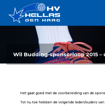
Ga
Handbalverenigin
naar
Hellas
de
TOPSPORT
| PLEZIER |
inhoud
SAMEN |
AMBITIE
Wil Budding-sponsorloop 2015 –
Het gaat goed met de voorbereiding van de spons
Tot nu toe hebben de volgende leden/ouders van