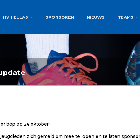
g
HV HELLAS
SPONSOREN
NIEUWS
TEAMS
 update
orloop op 24 oktober!
 jeugdleden zich gemeld om mee te lopen
en te laten sponsor