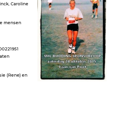
nck, Caroline
re mensen
000221951
laten
sie (Rene) en