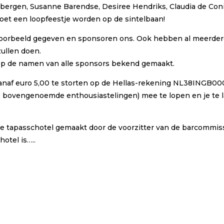
bergen, Susanne Barendse, Desiree Hendriks, Claudia de Coni
oet een loopfeestje worden op de sintelbaan!
voorbeeld gegeven en sponsoren ons. Ook hebben al meerde
zullen doen.
op de namen van alle sponsors bekend gemaakt.
vanaf euro 5,00 te storten op de Hellas-rekening NL38INGB0
de bovengenoemde enthousiastelingen) mee te lopen en je te 
ke tapasschotel gemaakt door de voorzitter van de barcommis
hotel is…..