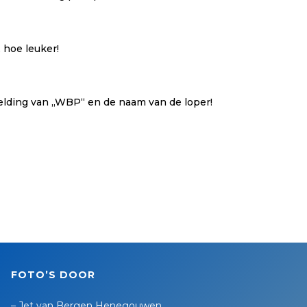
 hoe leuker!
lding van „WBP“ en de naam van de loper!
FOTO’S DOOR
–
Jet van Bergen Henegouwen