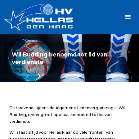
Ga
Handbalvereniging
naar
Hellas
de
TOPSPORT
| PLEZIER |
inhoud
SAMEN |
AMBITIE
Wil Budding benoemd tot lid van
verdienste
Gisteravond, tijdens de Algemene Ledenvergadering is Wil
Budding, onder groot applaus, benoemd tot lid van
verdienste.
Wil staat altijd voor Hellas klaar op vele fronten. Van