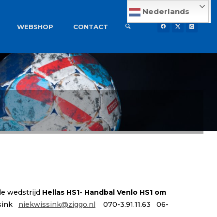
Nederlands
WEBSHOP
CONTACT
 de wedstrijd
Hellas HS1- Handbal Venlo HS1 om
ssink
niekwissink@ziggo.nl
070-3.91.11.63 06-