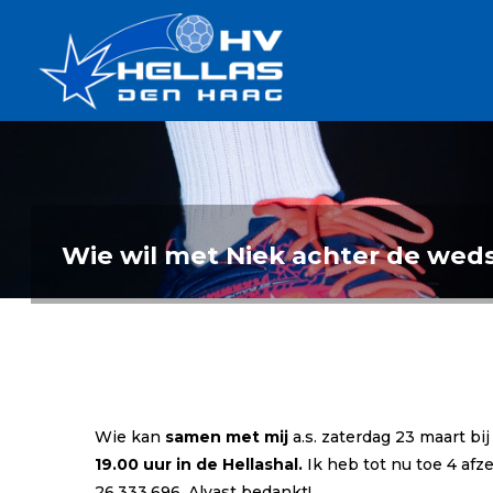
Ga
Handbalverenigin
naar
Hellas
de
TOPSPORT
| PLEZIER |
inhoud
SAMEN |
AMBITIE
Wie wil met Niek achter de weds
Wie kan
samen met mij
a.s. zaterdag 23 maart bi
19.00 uur in de Hellashal.
Ik heb tot nu toe 4 af
26.333.696. Alvast bedankt!