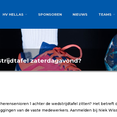
g
HV HELLAS
SPONSOREN
NIEUWS
TEAMS
trijdtafel zaterdagavond?
j herensenioren 1 achter de wedstrijdtafel zitten? Het betreft
zeggingen van de vaste medewerkers. Aanmelden bij Niek Wi