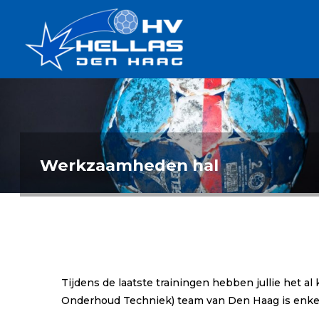
Ga
Handbalverenigin
naar
Hellas
de
TOPSPORT
| PLEZIER |
inhoud
SAMEN |
AMBITIE
Werkzaamheden hal
Tijdens de laatste trainingen hebben jullie het 
Onderhoud Techniek) team van Den Haag is enk