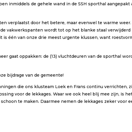
ben inmiddels de gehele wand in de SSH sporthal aangepakt 
en verplaatst door het betere, maar evenwel te warme weer
de vakwerkspanten wordt tot op het blanke staal verwijderd 
Dit is één van onze drie meest urgente klussen, want roestvor
r gaat oppakken: de (13) vluchtdeuren van de sporthal worde
loze bijdrage van de gemeente!
ingen die ons klusteam Loek en Frans continu verrichten, zi
lossing voor de lekkages. Waar we ook heel blij mee zijn, is
n schoon te maken. Daarmee nemen de lekkages zeker voor ee