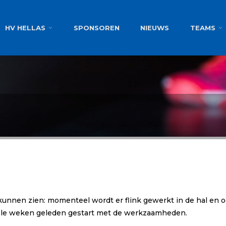
g
HV HELLAS
SPONSOREN
NIEUWS
TEAMS
al kunnen zien: momenteel wordt er flink gewerkt in de hal e
ele weken geleden gestart met de werkzaamheden.