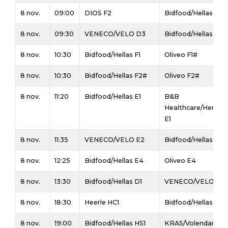
8 nov.
09:00
DIOS F2
Bidfood/Hellas F3
8 nov.
09:30
VENECO/VELO D3
Bidfood/Hellas D2
8 nov.
10:30
Bidfood/Hellas F1
Oliveo F1#
8 nov.
10:30
Bidfood/Hellas F2#
Oliveo F2#
8 nov.
11:20
Bidfood/Hellas E1
B&B
Healthcare/Hercule
E1
8 nov.
11:35
VENECO/VELO E2
Bidfood/Hellas E2#
8 nov.
12:25
Bidfood/Hellas E4
Oliveo E4
8 nov.
13:30
Bidfood/Hellas D1
VENECO/VELO D2
8 nov.
18:30
Heerle HC1
Bidfood/Hellas HC1
8 nov.
19:00
Bidfood/Hellas HS1
KRAS/Volendam HS