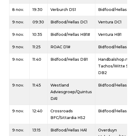
8 nov.
19:30
Verburch DS1
Bidfood/Hellas DS1
9 nov.
09:30
Bidfood/Hellas DC1
Ventura DC1
9 nov.
10:35
Bidfood/Hellas HB1#
Ventura HB1
9 nov.
11:25
ROAC D1#
Bidfood/Hellas D3
9 nov.
11:40
Bidfood/Hellas DB1
Handbalshop.nl
Tachos/Witte Ster
DB2
9 nov.
11:45
Westland
Bidfood/Hellas DA1
Adviesgroep/Quintus
DA1
9 nov.
12:40
Crossroads
Bidfood/Hellas HS2
BFC/Sittardia HS2
9 nov.
13:15
Bidfood/Hellas HA1
Overduyn