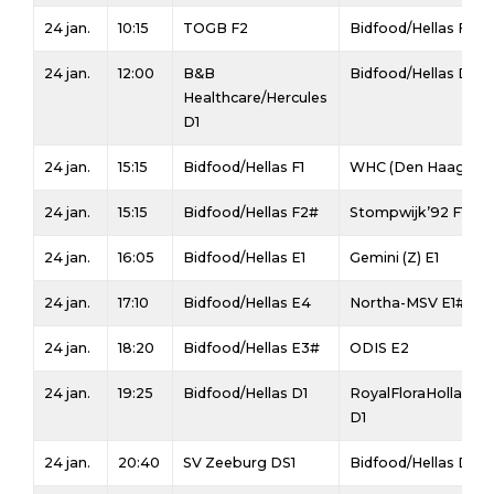
24 jan.
10:15
TOGB F2
Bidfood/Hellas F3
24 jan.
12:00
B&B
Bidfood/Hellas D2
Healthcare/Hercules
D1
24 jan.
15:15
Bidfood/Hellas F1
WHC (Den Haag) F1
24 jan.
15:15
Bidfood/Hellas F2#
Stompwijk’92 F1
24 jan.
16:05
Bidfood/Hellas E1
Gemini (Z) E1
24 jan.
17:10
Bidfood/Hellas E4
Northa-MSV E1#
24 jan.
18:20
Bidfood/Hellas E3#
ODIS E2
24 jan.
19:25
Bidfood/Hellas D1
RoyalFloraHolland/
D1
24 jan.
20:40
SV Zeeburg DS1
Bidfood/Hellas DS1