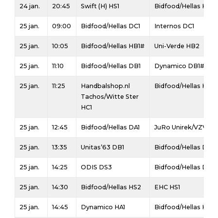
24 jan.
20:45
Swift (H) HS1
Bidfood/Hellas HS3
25 jan.
09:00
Bidfood/Hellas DC1
Internos DC1
25 jan.
10:05
Bidfood/Hellas HB1#
Uni-Verde HB2
25 jan.
11:10
Bidfood/Hellas DB1
Dynamico DB1#
25 jan.
11:25
Handbalshop.nl
Bidfood/Hellas HC1
Tachos/Witte Ster
HC1
25 jan.
12:45
Bidfood/Hellas DA1
JuRo Unirek/VZV DA
25 jan.
13:35
Unitas’63 DB1
Bidfood/Hellas DB2
25 jan.
14:25
ODIS DS3
Bidfood/Hellas DS3
25 jan.
14:30
Bidfood/Hellas HS2
EHC HS1
25 jan.
14:45
Dynamico HA1
Bidfood/Hellas HA1