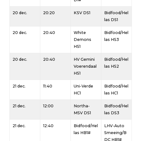
20 dec.
20:20
KSV DS1
Bidfood/Hel
las DS1
20 dec.
20:40
White
Bidfood/Hel
Demons
las HS3
HS1
20 dec.
20:40
HV Gemini
Bidfood/Hel
Voerendaal
las HS2
HS1
21 dec.
11:40
Uni-Verde
Bidfood/Hel
HC1
las HC1
21 dec.
12:00
Northa-
Bidfood/Hel
MSV DS1
las DS3
21 dec.
12:40
Bidfood/Hel
LHV-Auto
las HB1#
Smeeing/B
DC HB1#