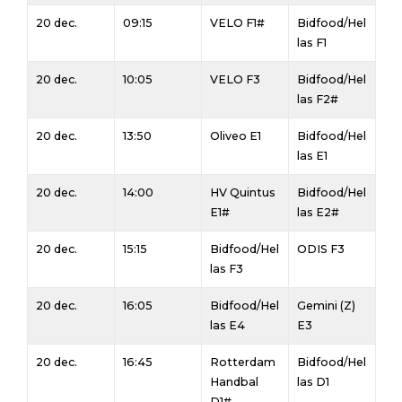
20 dec.
09:15
VELO F1#
Bidfood/Hel
las F1
20 dec.
10:05
VELO F3
Bidfood/Hel
las F2#
20 dec.
13:50
Oliveo E1
Bidfood/Hel
las E1
20 dec.
14:00
HV Quintus
Bidfood/Hel
E1#
las E2#
20 dec.
15:15
Bidfood/Hel
ODIS F3
las F3
20 dec.
16:05
Bidfood/Hel
Gemini (Z)
las E4
E3
20 dec.
16:45
Rotterdam
Bidfood/Hel
Handbal
las D1
D1#