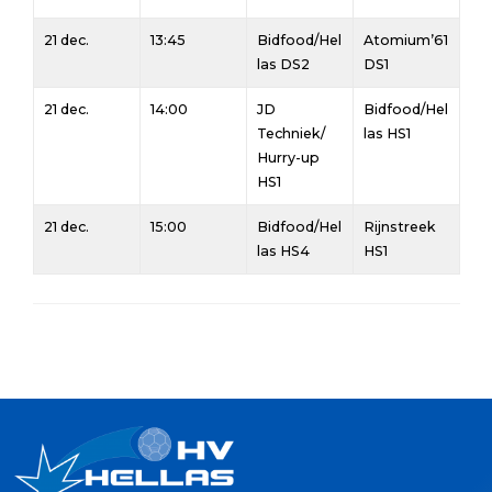
21 dec.
13:45
Bidfood/Hel
Atomium’61
las DS2
DS1
21 dec.
14:00
JD
Bidfood/Hel
Techniek/
las HS1
Hurry-up
HS1
21 dec.
15:00
Bidfood/Hel
Rijnstreek
las HS4
HS1