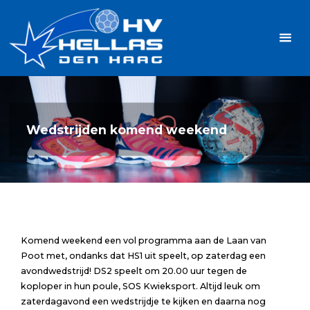
Ga
Handbalvereniging
naar
Hellas
de
TOPSPORT
| PLEZIER |
inhoud
SAMEN |
AMBITIE
Wedstrijden komend weekend
Komend weekend een vol programma aan de Laan van
Poot met, ondanks dat HS1 uit speelt, op zaterdag een
avondwedstrijd! DS2 speelt om 20.00 uur tegen de
koploper in hun poule, SOS Kwieksport. Altijd leuk om
zaterdagavond een wedstrijdje te kijken en daarna nog