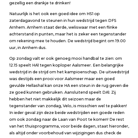
gezellig een drankje te drinken!
Natuurlijk is het ook een goed idee om HS1 op
zaterdagavond te steunen in hun wedstrijd tegen DFS
Arnhem. Arnhem staat derde, weliswaar met een flinke
achterstand in punten, maar het is zeker een tegenstander
om rekening mee te houden. De wedstrijd begint om 19.00
uur, in Arnhem dus.
Op zondag valt er ook genoeg mooi handbal te zien: om
12.15 speelt HA1 tegen koploper Aalsmeer. Een belangrijke
wedstrijd in de strijd om het kampioenschap. De uitwedstrijd
was destijds een prooi voor Aalsmeer maar een goed
gevulde Hellashal kan onze HA een steun in de rug geven die
ze goed kunnen gebruiken. Aansluitend speelt DA1. Zij
hebben het niet makkelijk dit seizoen maar de
tegenstander van zondag, Velo, is misschien wel te pakken!
In ieder geval zijn deze beide wedstrijden een goede reden
om ook zondag naar de Laan van Poot te komen! De rest
van het thuisprogramma, voor beide dagen, staat hieronder,
als altijd onder voorbehoud van wijzigingen dus check de