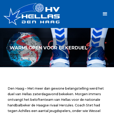
Ga
Handbalvereniging
naar
Hellas
de
TOPSPORT
| PLEZIER |
inhoud
SAMEN |
AMBITIE
WARMLOPEN VOOR BEKERDUEL
Den Haag – Met meer dan gewone belangstelling werd het
duel van Hellas zaterdagavond bekeken. Morgen immers
ontvangt het beloftenteam van Hellas voor de nationale
handbalbeker de Haagse rivaal Hercules. Coach Stet had
tegen Achilles een aantal jeugdspelers, onder wie Wessel