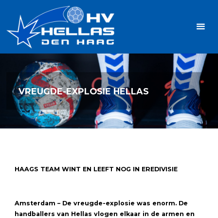
Ga
Handbalvereniging
naar
Hellas
de
TOPSPORT
| PLEZIER |
inhoud
SAMEN |
AMBITIE
VREUGDE-EXPLOSIE HELLAS
HAAGS TEAM WINT EN LEEFT NOG IN EREDIVISIE
Amsterdam – De vreugde-explosie was enorm. De
handballers van Hellas vlogen elkaar in de armen en