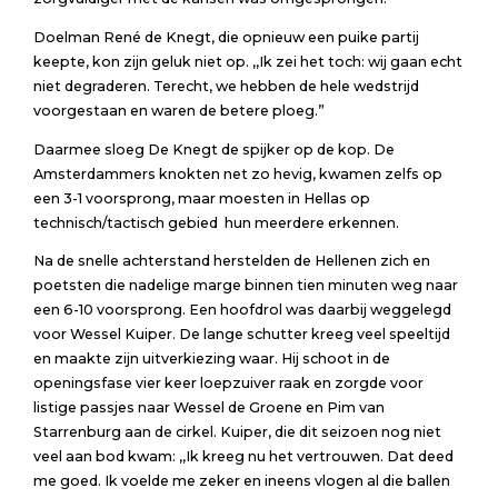
Doelman René de Knegt, die opnieuw een puike partij
keepte, kon zijn geluk niet op. ,,Ik zei het toch: wij gaan echt
niet degraderen. Terecht, we hebben de hele wedstrijd
voorgestaan en waren de betere ploeg.”
Daarmee sloeg De Knegt de spijker op de kop. De
Amsterdammers knokten net zo hevig, kwamen zelfs op
een 3-1 voorsprong, maar moesten in Hellas op
technisch/tactisch gebied hun meerdere erkennen.
Na de snelle achterstand herstelden de Hellenen zich en
poetsten die nadelige marge binnen tien minuten weg naar
een 6-10 voorsprong. Een hoofdrol was daarbij weggelegd
voor Wessel Kuiper. De lange schutter kreeg veel speeltijd
en maakte zijn uitverkiezing waar. Hij schoot in de
openingsfase vier keer loepzuiver raak en zorgde voor
listige passjes naar Wessel de Groene en Pim van
Starrenburg aan de cirkel. Kuiper, die dit seizoen nog niet
veel aan bod kwam: ,,Ik kreeg nu het vertrouwen. Dat deed
me goed. Ik voelde me zeker en ineens vlogen al die ballen