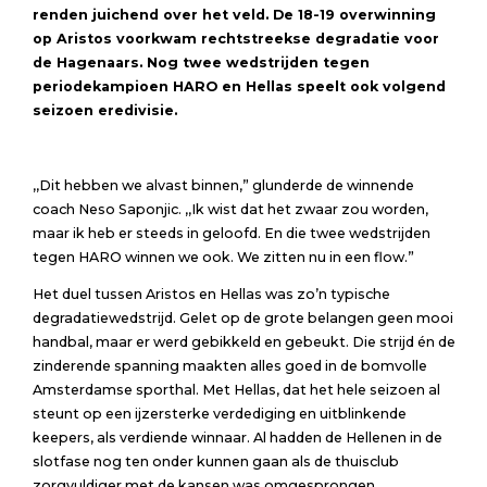
renden juichend over het veld. De 18-19 overwinning
op Aristos voorkwam rechtstreekse degradatie voor
de Hagenaars. Nog twee wedstrijden tegen
periodekampioen HARO en Hellas speelt ook volgend
seizoen eredivisie.
,,Dit hebben we alvast binnen,” glunderde de winnende
coach Neso Saponjic. ,,Ik wist dat het zwaar zou worden,
maar ik heb er steeds in geloofd. En die twee wedstrijden
tegen HARO winnen we ook. We zitten nu in een flow.”
Het duel tussen Aristos en Hellas was zo’n typische
degradatiewedstrijd. Gelet op de grote belangen geen mooi
handbal, maar er werd gebikkeld en gebeukt. Die strijd én de
zinderende spanning maakten alles goed in de bomvolle
Amsterdamse sporthal. Met Hellas, dat het hele seizoen al
steunt op een ijzersterke verdediging en uitblinkende
keepers, als verdiende winnaar. Al hadden de Hellenen in de
slotfase nog ten onder kunnen gaan als de thuisclub
zorgvuldiger met de kansen was omgesprongen.