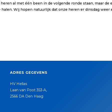
heren al met één been in de volgende ronde staan, maar de en
e halen. Wij hopen natuurlijk dat onze heren er dinsdag weer
ADRES GEGEVENS
HV Hellas
Laan van Poot 353-A,
2566 DA Den Haag