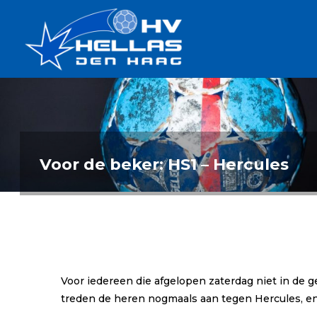
Ga
Handbalverenigin
naar
Hellas
de
TOPSPORT
| PLEZIER |
inhoud
SAMEN |
AMBITIE
Voor de beker: HS1 – Hercules
Voor iedereen die afgelopen zaterdag niet in de 
treden de heren nogmaals aan tegen Hercules, en