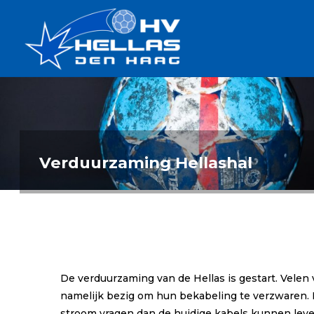
Ga
Handbalverenigin
naar
Hellas
de
TOPSPORT
| PLEZIER |
inhoud
SAMEN |
AMBITIE
Verduurzaming Hellashal
De verduurzaming van de Hellas is gestart. Velen 
namelijk bezig om hun bekabeling te verzwaren. 
stroom vragen dan de huidige kabels kunnen leve