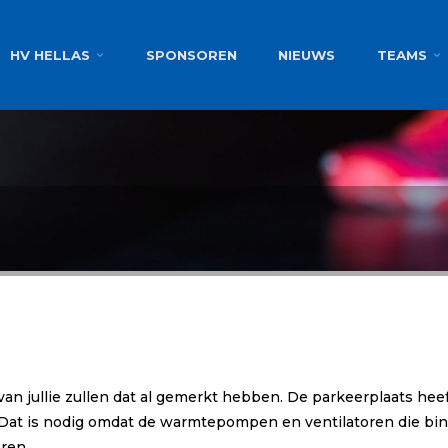
g
HV HELLAS
SPONSOREN
NIEUWS
TEAMS
van jullie zullen dat al gemerkt hebben. De parkeerplaats heef
Dat is nodig omdat de warmtepompen en ventilatoren die binn
ren.