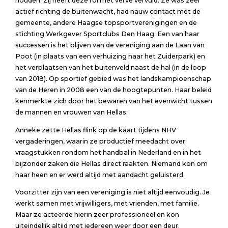
houden. Zij heeft deze rol met verve vervuld. Ze was zeer
actief richting de buitenwacht, had nauw contact met de
gemeente, andere Haagse topsportverenigingen en de
stichting Werkgever Sportclubs Den Haag. Een van haar
successen is het blijven van de vereniging aan de Laan van
Poot (in plaats van een verhuizing naar het Zuiderpark) en
het verplaatsen van het buitenveld naast de hal (in de loop
van 2018). Op sportief gebied was het landskampioenschap
van de Heren in 2008 een van de hoogtepunten. Haar beleid
kenmerkte zich door het bewaren van het evenwicht tussen
de mannen en vrouwen van Hellas.
Anneke zette Hellas flink op de kaart tijdens NHV
vergaderingen, waarin ze productief meedacht over
vraagstukken rondom het handbal in Nederland en in het
bijzonder zaken die Hellas direct raakten. Niemand kon om
haar heen en er werd altijd met aandacht geluisterd.
Voorzitter zijn van een vereniging is niet altijd eenvoudig. Je
werkt samen met vrijwilligers, met vrienden, met familie.
Maar ze acteerde hierin zeer professioneel en kon
uiteindelijk altijd met iedereen weer door een deur.