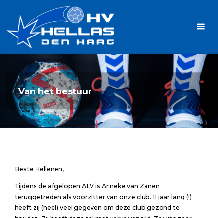
Ga
Handbalvereniging
naar
Hellas
de
TOPSPORT
| PLEZIER |
inhoud
SAMEN |
AMBITIE
Van het bestuur
Beste Hellenen,
Tijdens de afgelopen ALV is Anneke van Zanen
teruggetreden als voorzitter van onze club. 11 jaar lang (!)
heeft zij (heel) veel gegeven om deze club gezond te