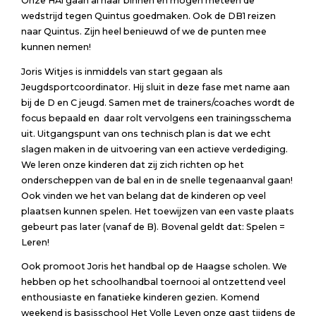
Onze HA1 gaan al naar binnen en mogen meteen de
wedstrijd tegen Quintus goedmaken. Ook de DB1 reizen
naar Quintus. Zijn heel benieuwd of we de punten mee
kunnen nemen!
Joris Witjes is inmiddels van start gegaan als
Jeugdsportcoordinator. Hij sluit in deze fase met name aan
bij de D en C jeugd. Samen met de trainers/coaches wordt de
focus bepaald en daar rolt vervolgens een trainingsschema
uit. Uitgangspunt van ons technisch plan is dat we echt
slagen maken in de uitvoering van een actieve verdediging.
We leren onze kinderen dat zij zich richten op het
onderscheppen van de bal en in de snelle tegenaanval gaan!
Ook vinden we het van belang dat de kinderen op veel
plaatsen kunnen spelen. Het toewijzen van een vaste plaats
gebeurt pas later (vanaf de B). Bovenal geldt dat: Spelen =
Leren!
Ook promoot Joris het handbal op de Haagse scholen. We
hebben op het schoolhandbal toernooi al ontzettend veel
enthousiaste en fanatieke kinderen gezien. Komend
weekend is basisschool Het Volle Leven onze gast tijdens de