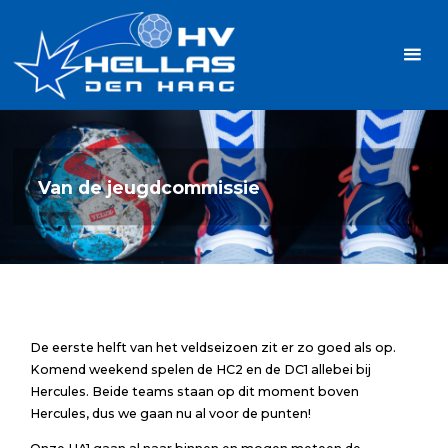
Ga
Handbalvereniging
naar
Hellas
de
TOPSPORT
| PLEZIER |
inhoud
SAMEN |
AMBITIE
Van de jeugdcommissie
De eerste helft van het veldseizoen zit er zo goed als op.
Komend weekend spelen de HC2 en de DC1 allebei bij
Hercules. Beide teams staan op dit moment boven
Hercules, dus we gaan nu al voor de punten!