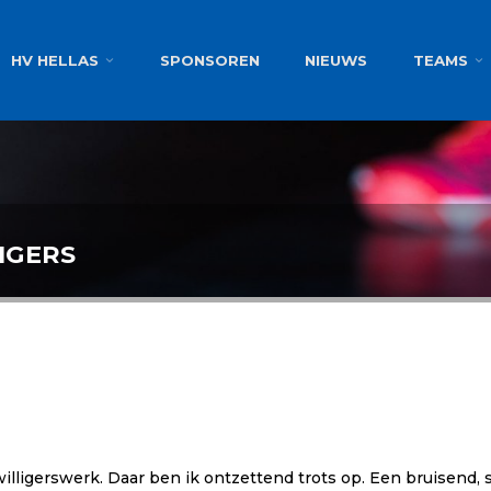
g
HV HELLAS
SPONSOREN
NIEUWS
TEAMS
IGERS
ligerswerk. Daar ben ik ontzettend trots op. Een bruisend, s