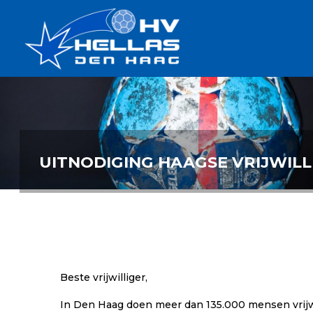
Ga
Handbalverenigin
naar
Hellas
de
TOPSPORT
| PLEZIER |
inhoud
SAMEN |
AMBITIE
UITNODIGING HAAGSE VRIJWILL
Beste vrijwilliger,
In Den Haag doen meer dan 135.000 mensen vrijwil