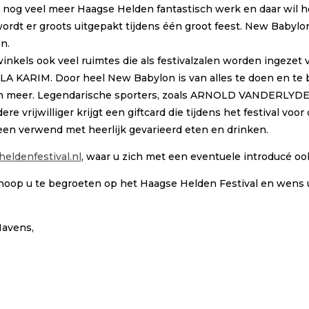
nog veel meer Haagse Helden fantastisch werk en daar wil h
 wordt er groots uitgepakt tijdens één groot feest. New Baby
en.
nkels ook veel ruimtes die als festivalzalen worden ingezet
IM. Door heel New Babylon is van alles te doen en te bele
y en meer. Legendarische sporters, zoals ARNOLD VANDERL
re vrijwilliger krijgt een giftcard die tijdens het festival voor
reen verwend met heerlijk gevarieerd eten en drinken.
ldenfestival.nl
, waar u zich met een eventuele introducé ook
 hoop u te begroeten op het Haagse Helden Festival en wens u
Havens,