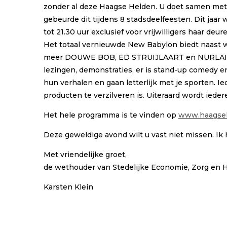
zonder al deze Haagse Helden. U doet samen met 
gebeurde dit tijdens 8 stadsdeelfeesten. Dit jaar
tot 21.30 uur exclusief voor vrijwilligers haar deur
Het totaal vernieuwde New Babylon biedt naast wi
meer DOUWE BOB, ED STRUIJLAART en NURLAILA KAR
lezingen, demonstraties, er is stand-up comed
hun verhalen en gaan letterlijk met je sporten. Iede
producten te verzilveren is. Uiteraard wordt iede
Het hele programma is te vinden op
www.haagsehe
Deze geweldige avond wilt u vast niet missen. Ik
Met vriendelijke groet,
de wethouder van Stedelijke Economie, Zorg en 
Karsten Klein