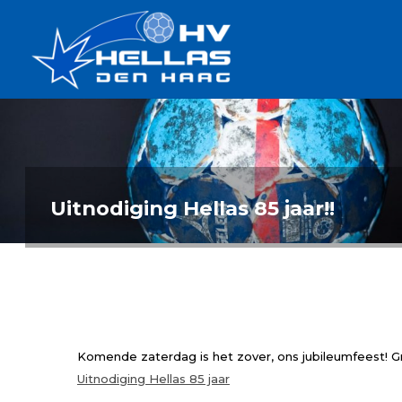
Ga
Handbalverenigin
naar
Hellas
de
TOPSPORT
| PLEZIER |
inhoud
SAMEN |
AMBITIE
Uitnodiging Hellas 85 jaar!!
Komende zaterdag is het zover, ons jubileumfeest! Gra
Uitnodiging Hellas 85 jaar