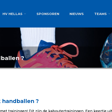
g
HV HELLAS
SPONSOREN
NIEUWS
TEAMS
ballen ?
k handballen ?
et trainingen! Dit zijn de kaboutertrainingen. Een keertje ui