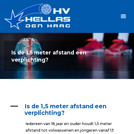
Ga
Handbalvereniging
naar
Hellas
de
TOPSPORT
| PLEZIER |
inhoud
SAMEN |
AMBITIE
Is de 1,5 meter afstand een
verplichting?
A
Is de 1,5 meter afstand een
verplichting?
Iedereen van 18 jaar en ouder houdt 1,5 meter
afstand tot volwassenen en jongeren vanaf 13