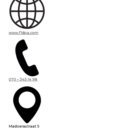
www.f1dpa.com
070 – 345 14 98
Madoerastraat 5