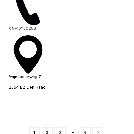
06-43759268
Wijndaelerweg 7
2554 BZ Den Haag
…
1
2
3
6