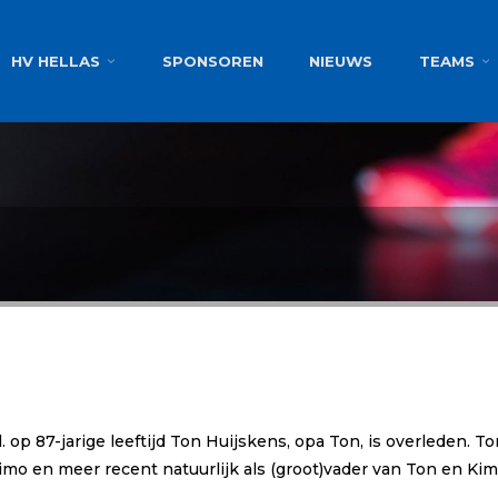
g
HV HELLAS
SPONSOREN
NIEUWS
TEAMS
. op 87-jarige leeftijd Ton Huijskens, opa Ton, is overleden. T
imo en meer recent natuurlijk als (groot)vader van Ton en Kim