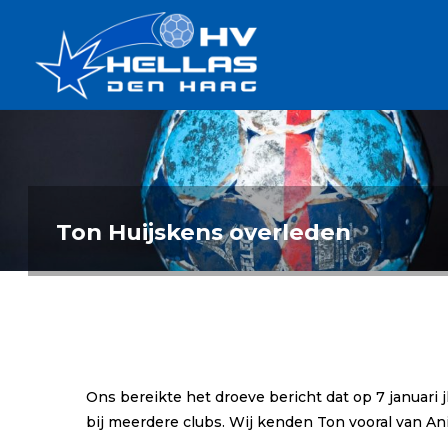
Ga
Handbalverenigin
naar
Hellas
de
TOPSPORT
| PLEZIER |
inhoud
SAMEN |
AMBITIE
Ton Huijskens overleden
Ons bereikte het droeve bericht dat op 7 januari jl
bij meerdere clubs. Wij kenden Ton vooral van An