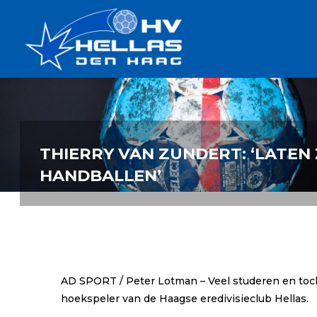
Ga
Handbalverenigin
naar
Hellas
de
TOPSPORT
| PLEZIER |
inhoud
SAMEN |
AMBITIE
THIERRY VAN ZUNDERT: ‘LATEN 
HANDBALLEN’
AD SPORT / Peter Lotman – Veel studeren en toch 
hoekspeler van de Haagse eredivisieclub Hellas.