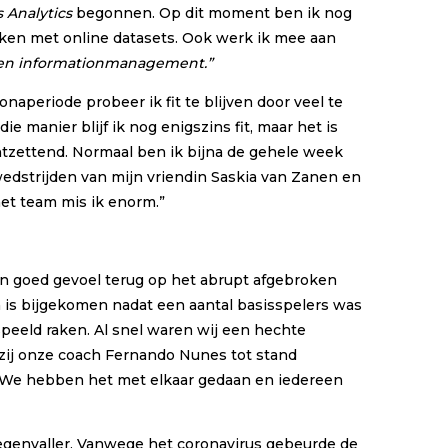
s
Analytics
begonnen. Op dit moment ben ik nog
erken met online datasets. Ook werk ik mee aan
y en informationmanagement.”
onaperiode probeer ik fit te blijven door veel te
 manier blijf ik nog enigszins fit, maar het is
ontzettend. Normaal ben ik bijna de gehele week
e wedstrijden van mijn vriendin Saskia van Zanen en
het team mis ik enorm.”
en goed gevoel terug op het abrupt afgebroken
en is bijgekomen nadat een aantal basisspelers was
peeld raken. Al snel waren wij een hechte
zij onze coach Fernando Nunes tot stand
d. We hebben het met elkaar gedaan en iedereen
egenvaller. Vanwege het coronavirus gebeurde de