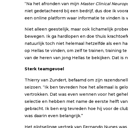
“Na het afronden van mijn
Master Clinical Neuro
niet gedetacheerd bij een bedrijf, dus doe ik voo
een online platform waar informatie te vinden is 
Niet alleen geestelijk, maar ook lichamelijk probee
bewegen. Ik ga hardlopen en doe thuis krachtoefen
natuurlijk toch niet helemaal hetzelfde als een h
op Hellas te vinden, om zelf te trainen, training 
van de heren van jong Hellas te bekijken. Dat is 
Sterk teamgevoel
Thierry van Zundert, befaamd om zijn razendsnell
seizoen. “Ik ben tevreden hoe het allemaal is gel
vertrokken. Dat was even wennen voor het gehele
selectie en hebben met name de eerste helft van
gebracht. Ik ben erg tevreden hoe hij voor de cl
was daarin even belangrijk.”
Het plotselinge vertrek van Fernando Nunes was 