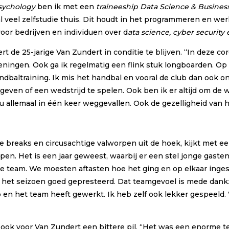
psychology
ben ik met een
traineeship Data Science & Busines
ral veel zelfstudie thuis. Dit houdt in het programmeren en w
voor bedrijven en individuen over d
ata science, cyber securit
rt de 25-jarige Van Zundert in conditie te blijven. “In deze cor
ingen. Ook ga ik regelmatig een flink stuk longboarden. Op die
andbaltraining. Ik mis het handbal en vooral de club dan ook 
te geven of een wedstrijd te spelen. Ook ben ik er altijd om d
nu allemaal in één keer weggevallen. Ook de gezelligheid van 
e breaks en circusachtige valworpen uit de hoek, kijkt met e
open. Het is een jaar geweest, waarbij er een stel jonge gast
 team. We moesten aftasten hoe het ging en op elkaar inges
 het seizoen goed gepresteerd. Dat teamgevoel is mede dank
ub en het team heeft gewerkt. Ik heb zelf ook lekker gespeel
ook voor Van Zundert een bittere pil. “Het was een enorme t