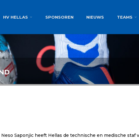
g
HV HELLAS
SPONSOREN
NIEUWS
TEAMS
OND
n Neso Saponjic heeft Hellas de technische en medische sta