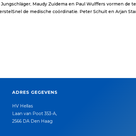
e Jungschläger, Maudy Zuidema en Paul Wulffers vormen de te
HerstelSnel de medische coördinatie. Peter Schuit en Arjan St
ADRES GEGEVENS
HV Hellas
Laan van Poot 353-A,
2566 DA Den Haag