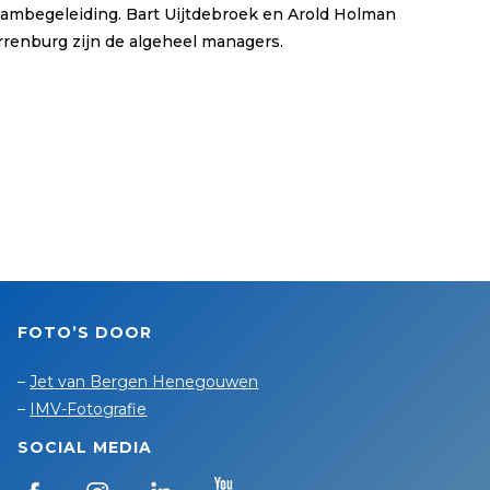
ambegeleiding. Bart Uijtdebroek en Arold Holman
arrenburg zijn de algeheel managers.
FOTO’S DOOR
–
Jet van Bergen Henegouwen
–
IMV-Fotografie
SOCIAL MEDIA