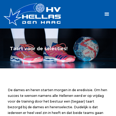
Ga
Handbalvereniging
naar
Hellas
de
TOPSPORT
| PLEZIER |
inhoud
SAMEN |
AMBITIE
Taart voor de selecties!
De dames en heren starten morgen in de eredivisie. Om hen
succes te wensen namens alle Hellenen werd er op vrijdag
voor de training door het bestuur een (Segaar) taart
bezorgd bij de dames en herenselectie. Duidelijk is dat
iedereen er heel veel zin in heeft en dat beide teams gaan