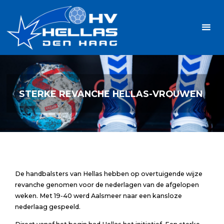
Ga
Handbalvereniging
naar
Hellas
de
TOPSPORT
| PLEZIER |
inhoud
SAMEN |
AMBITIE
STERKE REVANCHE HELLAS-VROUWEN
De handbalsters van Hellas hebben op overtuigende wijze
revanche genomen voor de nederlagen van de afgelopen
weken. Met 19-40 werd Aalsmeer naar een kansloze
nederlaag gespeeld.