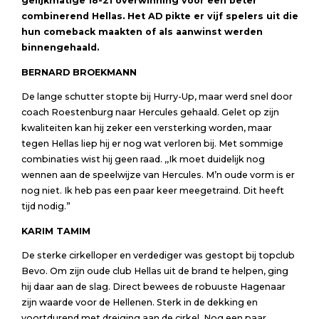
gelijkmatige 18-21 overwinning voor een beter
combinerend Hellas. Het AD pikte er vijf spelers uit die
hun comeback maakten of als aanwinst werden
binnengehaald.
BERNARD BROEKMANN
De lange schutter stopte bij Hurry-Up, maar werd snel door
coach Roestenburg naar Hercules gehaald. Gelet op zijn
kwaliteiten kan hij zeker een versterking worden, maar
tegen Hellas liep hij er nog wat verloren bij. Met sommige
combinaties wist hij geen raad. ,,Ik moet duidelijk nog
wennen aan de speelwijze van Hercules. M’n oude vorm is er
nog niet. Ik heb pas een paar keer meegetraind. Dit heeft
tijd nodig.”
KARIM TAMIM
De sterke cirkelloper en verdediger was gestopt bij topclub
Bevo. Om zijn oude club Hellas uit de brand te helpen, ging
hij daar aan de slag. Direct bewees de robuuste Hagenaar
zijn waarde voor de Hellenen. Sterk in de dekking en
voortdurend met dreiging aan de cirkel. Nog een paar