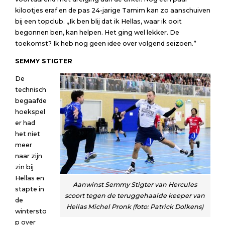
kilootjes eraf en de pas 24-jarige Tamim kan zo aanschuiven
bij een topclub. ,,Ik ben blij dat ik Hellas, waar ik ooit
begonnen ben, kan helpen. Het ging wel lekker. De
toekomst? Ik heb nog geen idee over volgend seizoen.”
SEMMY STIGTER
De
technisch
begaafde
hoekspel
er had
het niet
meer
naar zijn
zin bij
Hellas en
Aanwinst Semmy Stigter van Hercules
stapte in
scoort tegen de teruggehaalde keeper van
de
Hellas Michel Pronk (foto: Patrick Dolkens)
wintersto
p over