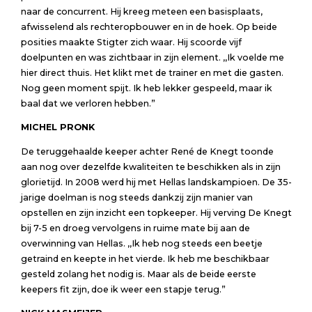
naar de concurrent. Hij kreeg meteen een basisplaats,
afwisselend als rechteropbouwer en in de hoek. Op beide
posities maakte Stigter zich waar. Hij scoorde vijf
doelpunten en was zichtbaar in zijn element. ,,Ik voelde me
hier direct thuis. Het klikt met de trainer en met die gasten.
Nog geen moment spijt. Ik heb lekker gespeeld, maar ik
baal dat we verloren hebben.”
MICHEL PRONK
De teruggehaalde keeper achter René de Knegt toonde
aan nog over dezelfde kwaliteiten te beschikken als in zijn
glorietijd. In 2008 werd hij met Hellas landskampioen. De 35-
jarige doelman is nog steeds dankzij zijn manier van
opstellen en zijn inzicht een topkeeper. Hij verving De Knegt
bij 7-5 en droeg vervolgens in ruime mate bij aan de
overwinning van Hellas. ,,Ik heb nog steeds een beetje
getraind en keepte in het vierde. Ik heb me beschikbaar
gesteld zolang het nodig is. Maar als de beide eerste
keepers fit zijn, doe ik weer een stapje terug.”