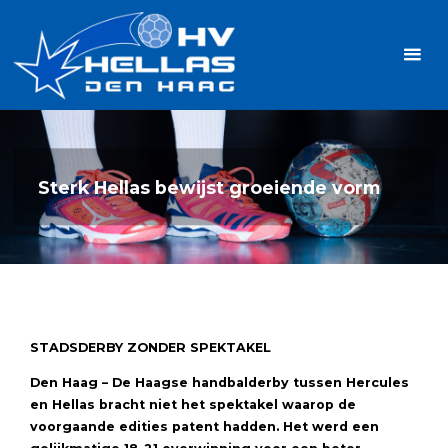
Ga
Handbalvereniging
naar
Hellas
de
TOPSPORT
| PLEZIER |
inhoud
SAMEN |
AMBITIE
Sterk Hellas bewijst groeiende vorm
STADSDERBY ZONDER SPEKTAKEL
Den Haag – De Haagse handbalderby tussen Hercules
en Hellas bracht niet het spektakel waarop de
voorgaande edities patent hadden. Het werd een