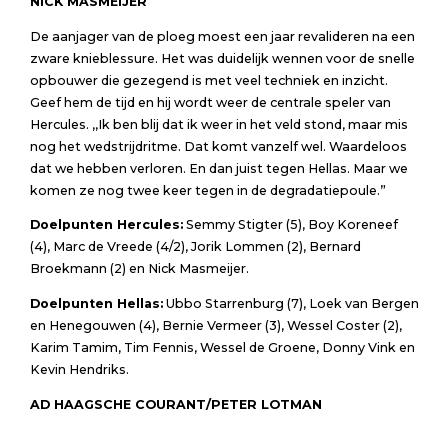
NICK MASMEIJER
De aanjager van de ploeg moest een jaar revalideren na een
zware knieblessure. Het was duidelijk wennen voor de snelle
opbouwer die gezegend is met veel techniek en inzicht.
Geef hem de tijd en hij wordt weer de centrale speler van
Hercules. ,,Ik ben blij dat ik weer in het veld stond, maar mis
nog het wedstrijdritme. Dat komt vanzelf wel. Waardeloos
dat we hebben verloren. En dan juist tegen Hellas. Maar we
komen ze nog twee keer tegen in de degradatiepoule.”
Doelpunten Hercules:
Semmy Stigter (5), Boy Koreneef
(4), Marc de Vreede (4/2), Jorik Lommen (2), Bernard
Broekmann (2) en Nick Masmeijer.
Doelpunten Hellas:
Ubbo Starrenburg (7), Loek van Bergen
en Henegouwen (4), Bernie Vermeer (3), Wessel Coster (2),
Karim Tamim, Tim Fennis, Wessel de Groene, Donny Vink en
Kevin Hendriks.
AD HAAGSCHE COURANT/PETER LOTMAN