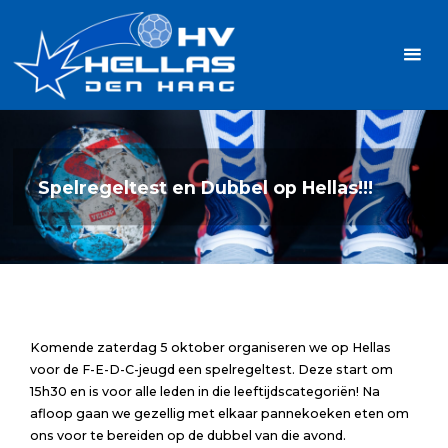
Ga
Handbalvereniging
naar
Hellas
de
TOPSPORT
| PLEZIER |
inhoud
SAMEN |
AMBITIE
Spelregeltest en Dubbel op Hellas!!!
Komende zaterdag 5 oktober organiseren we op Hellas
voor de F-E-D-C-jeugd een spelregeltest. Deze start om
15h30 en is voor alle leden in die leeftijdscategoriën! Na
afloop gaan we gezellig met elkaar pannekoeken eten om
ons voor te bereiden op de dubbel van die avond.