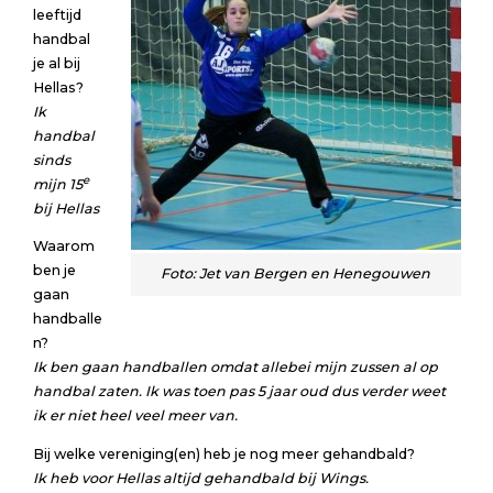
leeftijd
handbal
je al bij
Hellas?
Ik
handbal
sinds
e
mijn 15
bij Hellas
Waarom
ben je
Foto: Jet van Bergen en Henegouwen
gaan
handballe
n?
Ik ben gaan handballen omdat allebei mijn zussen al op
handbal zaten. Ik was toen pas 5 jaar oud dus verder weet
ik er niet heel veel meer van.
Bij welke vereniging(en) heb je nog meer gehandbald?
Ik heb voor Hellas altijd gehandbald bij Wings.