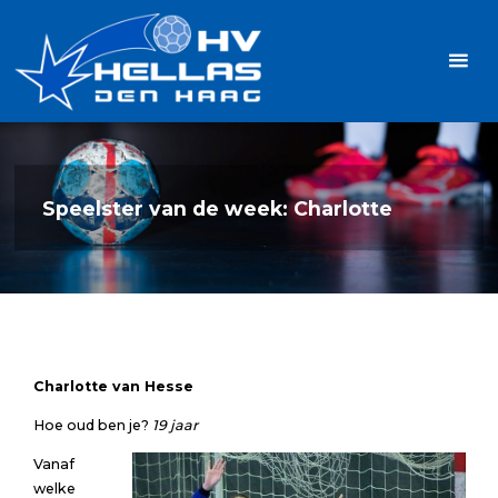
Ga
Handbalvereniging
naar
Hellas
de
TOPSPORT
| PLEZIER |
inhoud
SAMEN |
AMBITIE
Speelster van de week: Charlotte
Charlotte van Hesse
Hoe oud ben je?
19 jaar
Vanaf
welke