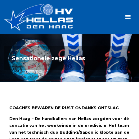
Ga
Handbalvereniging
naar
Hellas
de
TOPSPORT
| PLEZIER |
inhoud
SAMEN |
AMBITIE
Sensationele zege Hellas
COACHES BEWAREN DE RUST ONDANKS ONTSLAG
Den Haag – De handballers van Hellas zorgden voor dé
sensatie van het weekeinde in de eredivisie. Het team
van het technisch duo Budding/Saponjic klopte aan de