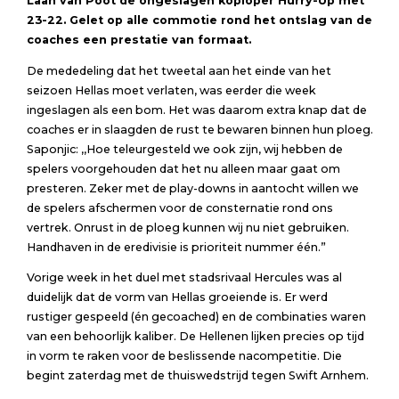
Laan van Poot de ongeslagen koploper Hurry-Up met
23-22. Gelet op alle commotie rond het ontslag van de
coaches een prestatie van formaat.
De mededeling dat het tweetal aan het einde van het
seizoen Hellas moet verlaten, was eerder die week
ingeslagen als een bom. Het was daarom extra knap dat de
coaches er in slaagden de rust te bewaren binnen hun ploeg.
Saponjic: ,,Hoe teleurgesteld we ook zijn, wij hebben de
spelers voorgehouden dat het nu alleen maar gaat om
presteren. Zeker met de play-downs in aantocht willen we
de spelers afschermen voor de consternatie rond ons
vertrek. Onrust in de ploeg kunnen wij nu niet gebruiken.
Handhaven in de eredivisie is prioriteit nummer één.”
Vorige week in het duel met stadsrivaal Hercules was al
duidelijk dat de vorm van Hellas groeiende is. Er werd
rustiger gespeeld (én gecoached) en de combinaties waren
van een behoorlijk kaliber. De Hellenen lijken precies op tijd
in vorm te raken voor de beslissende nacompetitie. Die
begint zaterdag met de thuiswedstrijd tegen Swift Arnhem.