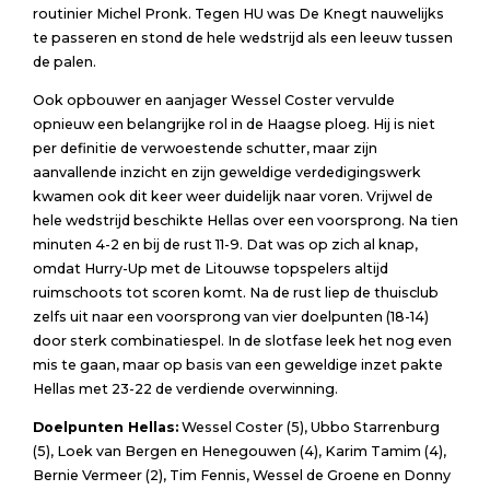
routinier Michel Pronk. Tegen HU was De Knegt nauwelijks
te passeren en stond de hele wedstrijd als een leeuw tussen
de palen.
Ook opbouwer en aanjager Wessel Coster vervulde
opnieuw een belangrijke rol in de Haagse ploeg. Hij is niet
per definitie de verwoestende schutter, maar zijn
aanvallende inzicht en zijn geweldige verdedigingswerk
kwamen ook dit keer weer duidelijk naar voren. Vrijwel de
hele wedstrijd beschikte Hellas over een voorsprong. Na tien
minuten 4-2 en bij de rust 11-9. Dat was op zich al knap,
omdat Hurry-Up met de Litouwse topspelers altijd
ruimschoots tot scoren komt. Na de rust liep de thuisclub
zelfs uit naar een voorsprong van vier doelpunten (18-14)
door sterk combinatiespel. In de slotfase leek het nog even
mis te gaan, maar op basis van een geweldige inzet pakte
Hellas met 23-22 de verdiende overwinning.
Doelpunten Hellas:
Wessel Coster (5), Ubbo Starrenburg
(5), Loek van Bergen en Henegouwen (4), Karim Tamim (4),
Bernie Vermeer (2), Tim Fennis, Wessel de Groene en Donny