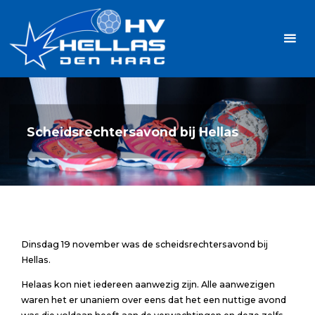
Ga
Handbalvereniging
naar
Hellas
de
TOPSPORT
| PLEZIER |
inhoud
SAMEN |
AMBITIE
Scheidsrechtersavond bij Hellas
Dinsdag 19 november was de scheidsrechtersavond bij
Hellas.
Helaas kon niet iedereen aanwezig zijn. Alle aanwezigen
waren het er unaniem over eens dat het een nuttige avond