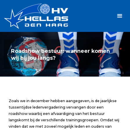
Ga
Handbalvereniging
naar
Hellas
de
TOPSPORT
| PLEZIER |
inhoud
SAMEN |
AMBITIE
Roadshow bestuur: wanneer komen
wij bij jou langs?
Zoals we in december hebben aangegeven, is de jaarlijkse
tussentijdse ledenvergadering vervangen door een
roadshow waarbij een afvaardiging van het bestuur
langskomt bij de verschillende trainingsgroepen. Omdat wij
vinden dat we met zoveel mogelijk leden en ouders van