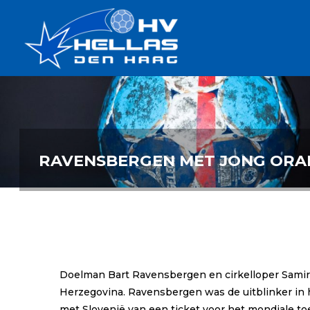
Ga
Handbalverenigin
naar
Hellas
de
TOPSPORT
| PLEZIER |
inhoud
SAMEN |
AMBITIE
RAVENSBERGEN MET JONG ORA
Doelman Bart Ravensbergen en cirkelloper Samir 
Herzegovina. Ravensbergen was de uitblinker in 
met Slovenië van een ticket voor het mondiale to