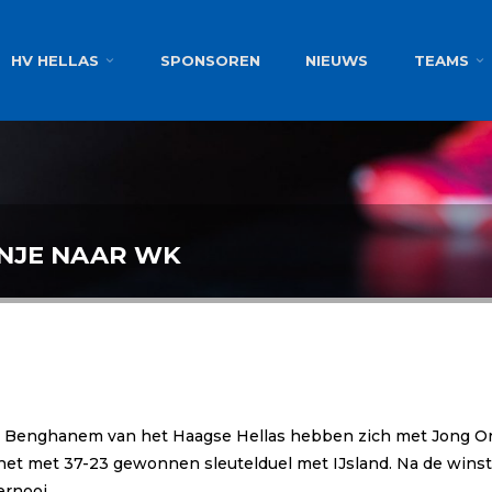
g
HV HELLAS
SPONSOREN
NIEUWS
TEAMS
NJE NAAR WK
Benghanem van het Haagse Hellas hebben zich met Jong Oranj
het met 37-23 gewonnen sleutelduel met IJsland. Na de winst
ernooi.