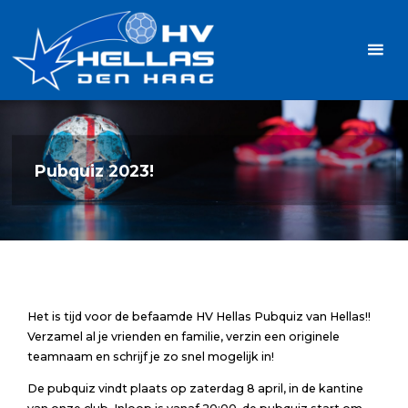
Ga
Handbalvereniging
naar
Hellas
de
TOPSPORT
| PLEZIER |
inhoud
SAMEN |
AMBITIE
Pubquiz 2023!
Het is tijd voor de befaamde HV Hellas Pubquiz van Hellas!!
Verzamel al je vrienden en familie, verzin een originele
teamnaam en schrijf je zo snel mogelijk in!
De pubquiz vindt plaats op zaterdag 8 april, in de kantine