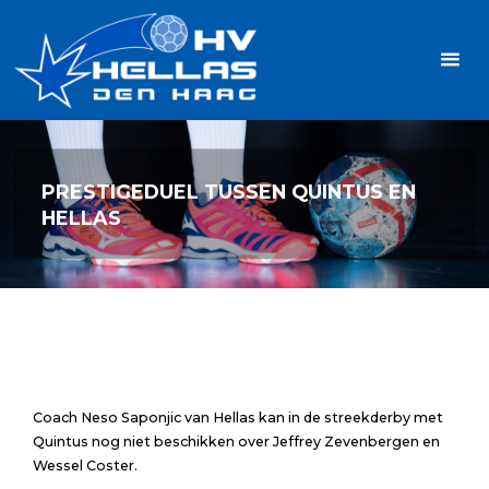
Ga
Handbalvereniging
naar
Hellas
de
TOPSPORT
| PLEZIER |
inhoud
SAMEN |
AMBITIE
PRESTIGEDUEL TUSSEN QUINTUS EN
HELLAS
Coach Neso Saponjic van Hellas kan in de streekderby met
Quintus nog niet beschikken over Jeffrey Zevenbergen en
Wessel Coster.