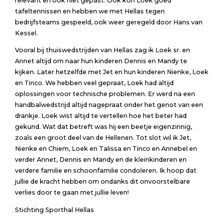
relevant en ook niet gepast. Ook kon Loek goed
tafeltennissen en hebben we met Hellas tegen
bedrijfsteams gespeeld, ook weer geregeld door Hans van
Kessel.
Vooral bij thuiswedstrijden van Hellas zag ik Loek sr. en
Annet altijd om naar hun kinderen Dennis en Mandy te
kijken. Later hetzelfde met Jet en hun kinderen Nienke, Loek
en Tinco. We hebben veel gepraat, Loek had altijd
oplossingen voor technische problemen. Er werd na een
handbalwedstrijd altijd nagepraat onder het genot van een
drankje. Loek wist altijd te vertellen hoe het beter had
gekund. Wat dat betreft was hij een beetje eigenzinnig,
zoals een groot deel van de Hellenen. Tot slot wil ik Jet,
Nienke en Chiem, Loek en Talissa en Tinco en Annebel en
verder Annet, Dennis en Mandy en de kleinkinderen en
verdere familie en schoonfamilie condoleren. Ik hoop dat
jullie de kracht hebben om ondanks dit onvoorstelbare
verlies door te gaan met jullie leven!
Stichting Sporthal Hellas