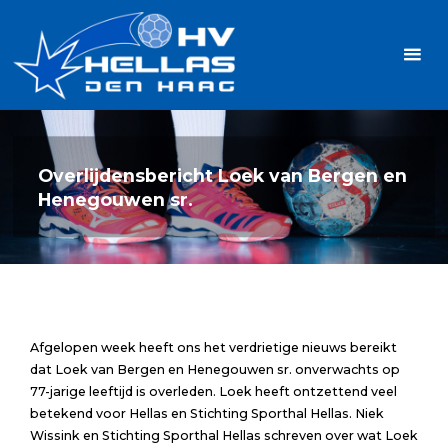
Ga
Handbalvereniging
naar
Hellas
de
TOPSPORT
| PLEZIER |
inhoud
SAMEN |
AMBITIE
Overlijdensbericht Loek van Bergen en
Henegouwen sr.
Afgelopen week heeft ons het verdrietige nieuws bereikt
dat Loek van Bergen en Henegouwen sr. onverwachts op
77-jarige leeftijd is overleden. Loek heeft ontzettend veel
betekend voor Hellas en Stichting Sporthal Hellas. Niek
Wissink en Stichting Sporthal Hellas schreven over wat Loek