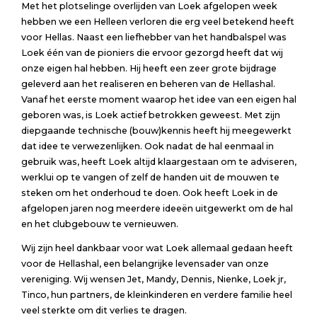
Met het plotselinge overlijden van Loek afgelopen week
hebben we een Helleen verloren die erg veel betekend heeft
voor Hellas. Naast een liefhebber van het handbalspel was
Loek één van de pioniers die ervoor gezorgd heeft dat wij
onze eigen hal hebben. Hij heeft een zeer grote bijdrage
geleverd aan het realiseren en beheren van de Hellashal.
Vanaf het eerste moment waarop het idee van een eigen hal
geboren was, is Loek actief betrokken geweest. Met zijn
diepgaande technische (bouw)kennis heeft hij meegewerkt
dat idee te verwezenlijken. Ook nadat de hal eenmaal in
gebruik was, heeft Loek altijd klaargestaan om te adviseren,
werklui op te vangen of zelf de handen uit de mouwen te
steken om het onderhoud te doen. Ook heeft Loek in de
afgelopen jaren nog meerdere ideeën uitgewerkt om de hal
en het clubgebouw te vernieuwen.
Wij zijn heel dankbaar voor wat Loek allemaal gedaan heeft
voor de Hellashal, een belangrijke levensader van onze
vereniging. Wij wensen Jet, Mandy, Dennis, Nienke, Loek jr,
Tinco, hun partners, de kleinkinderen en verdere familie heel
veel sterkte om dit verlies te dragen.