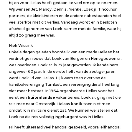
bij en voor Hellas heeft gedaan, te veel om op te noemen.
Wij wensen Jet, Mandy, Dennis, Nienke, Loek jr, Tinco, hun
partners, de kleinkinderen en de andere nabestaanden heel
veel sterkte met dit verlies. Vandaag wordt er in besloten
afscheid genomen van Loek, samen met de familie, waar hij
altijd zo graag mee was.
Niek Wissink
Enkele dagen geleden hoorde ik van een mede Helleen het
verdrietige nieuws dat Loek van Bergen en Henegouwen sr.
was overleden. Loek sr. is 77 jaar geworden. Ik kende hem
ongeveer 60 jaar. In de eerste helft van de zestiger jaren
werd Loek lid van Hellas. Hij kwam toen over van de
handbalvereniging Turnlust, een vereniging die al heel lang
niet meer bestaat. In 1964 organiseerde Hellas voor het
eerst een
buitenlandse
vakantiereis. Loek sr. ging met die
reis mee naar Oostenrijk. Helaas kon ik toen niet mee
omdat ik in militaire dienst zat. We kunnen wel stellen dat
Loek na die reis volledig ingeburgerd was in Hellas.
Hij heeft uiteraard veel handbal gespeeld, vooral elfhandbal.