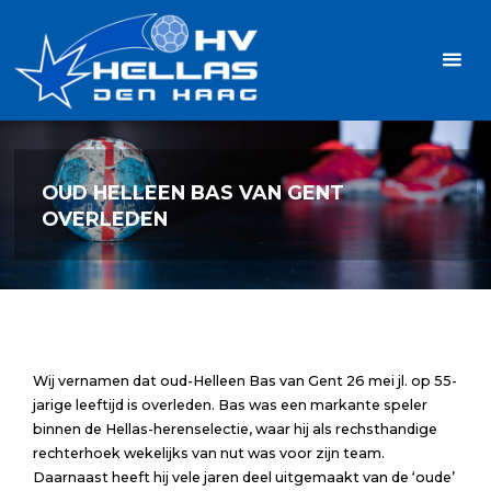
Ga
Handbalvereniging
naar
Hellas
de
TOPSPORT
| PLEZIER |
inhoud
SAMEN |
AMBITIE
OUD HELLEEN BAS VAN GENT
OVERLEDEN
Wij vernamen dat oud-Helleen Bas van Gent 26 mei jl. op 55-
jarige leeftijd is overleden. Bas was een markante speler
binnen de Hellas-herenselectie, waar hij als rechsthandige
rechterhoek wekelijks van nut was voor zijn team.
Daarnaast heeft hij vele jaren deel uitgemaakt van de ‘oude’