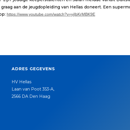
 graag aan de jeugdopleiding van Hellas doneert. Een supermo
 op:
https://www.youtube.com/watch?v=yjIbKrMBK9E
ADRES GEGEVENS
HV Hellas
Laan van Poot 353-A,
2566 DA Den Haag