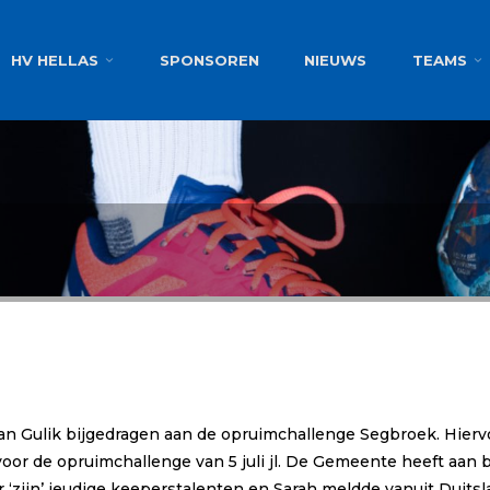
g
HV HELLAS
SPONSOREN
NIEUWS
TEAMS
n Gulik bijgedragen aan de opruimchallenge Segbroek. Hiervo
or de opruimchallenge van 5 juli jl. De Gemeente heeft aan
 ‘zijn’ jeudige keeperstalenten en Sarah meldde vanuit Duitsl