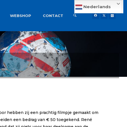
Nederlands
WEBSHOP
CONTACT
or hebben zij een prachtig filmpje gemaakt om
 beiden een bedrag van € 50 toegekend. René
and dat zij niets voor haar deelname aan de