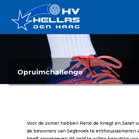
Ga
Handbalverenigin
naar
Hellas
de
TOPSPORT
| PLEZIER |
inhoud
SAMEN |
AMBITIE
Opruimchallenge
Voor de zomer hebben René de Knegt en Sarah va
de bewoners van Segbroek te enthousiasmeren vo
heeft aangegeven dit geld te willen benutten voor